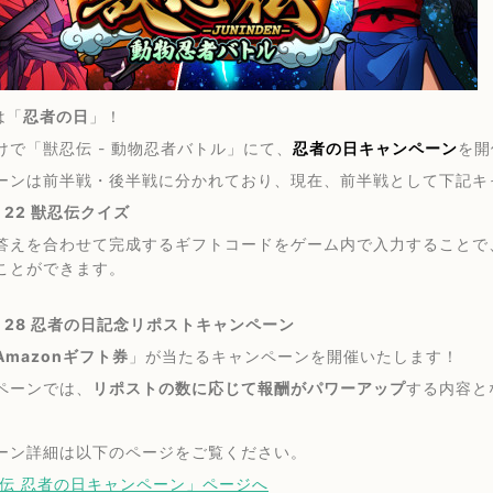
は「
忍者の日
」！
けで「獣忍伝 - 動物忍者バトル」にて、
忍者の日キャンペーン
を開
ーンは前半戦・後半戦に分かれており、現在、前半戦として下記キ
- 22 獣忍伝クイズ
答えを合わせて完成するギフトコードをゲーム内で入力することで
ことができます。
 - 28 忍者の日記念リポストキャンペーン
Amazonギフト券
」が当たるキャンペーンを開催いたします！
ペーンでは、
リポストの数に応じて報酬がパワーアップ
する内容と
ーン詳細は以下のページをご覧ください。
伝 忍者の日キャンペーン」ページへ