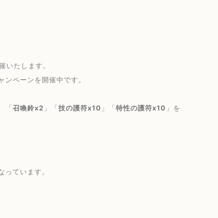
催いたします。
ャンペーンを開催中です。
、「
召喚鈴x2
」「
技の護符x10
」「
特性の護符x10
」を
なっています。