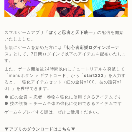
スマホゲームアプリ「
ぼくと忍者と天下統一
」の配信を開始
いたしました。
新規にゲームを始めた方には「
初心者応援ログインボーナ
ス
」として、7日間ログインで以下のアイテムを配布いたしま
す。
また、ゲーム開始後24時間以内にチュートリアルを突破して
「menuボタン > ギフトコード」から「
start222
」を入力す
ると、「強化アイテムセット（虹の金貨x100、技の護符x1
0）」を獲得できます。
● 虹の金貨 = 忍者・巻物を強化に使用できるアイテムです
● 技の護符 = チーム全体の強化に使用できるアイテムです
ゲームをプレイする際は、ぜひご活用ください。
▼
アプリのダウンロードはこちら▼