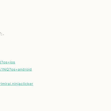
た。
Q?os=ios
Dk1NQ?os=android
mirai.ninjaclicker